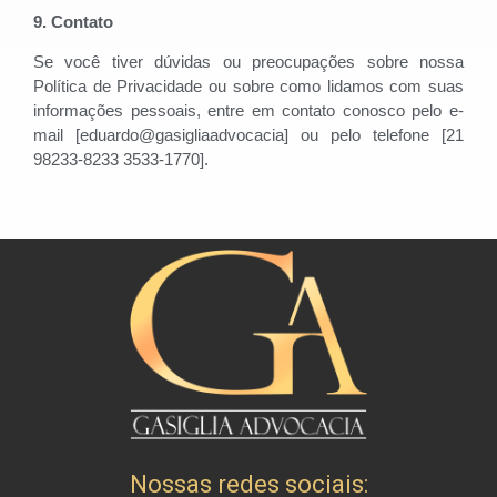
9. Contato
Se você tiver dúvidas ou preocupações sobre nossa
Política de Privacidade ou sobre como lidamos com suas
informações pessoais, entre em contato conosco pelo e-
mail [eduardo@gasigliaadvocacia] ou pelo telefone [21
98233-8233 3533-1770].
Nossas redes sociais: